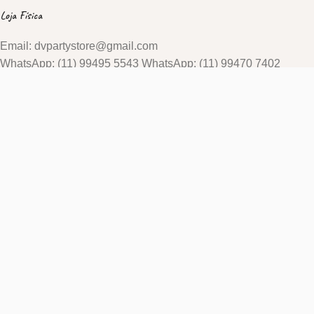
Loja Física
Email: dvpartystore@gmail.com
WhatsApp: (11) 99495 5543 WhatsApp: (11) 99470 7402
De segunda a sexta-feira, exceto feriados
Horário: das 8:30h as 17:30h
Endereço Rua São Benedito 1693, Alto da Boa Vista, São
Paulo - SP
Site desenvolvido e administrado por
PrevenTTI
- O Sistema de TI inteligente
.
GANHE
10% OFF
CUPOM:
CHEGUEI10