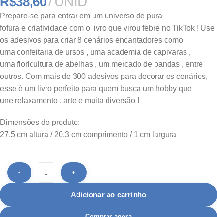
UNID
R$
38,60
Prepare‑se para entrar em um universo de
pura
fofura
e
criatividade
com o livro que virou
febre no TikTok
! Use
os
adesivos
para criar
8 cenários encantadores
como
uma
confeitaria de ursos
, uma
academia de capivaras
,
uma
floricultura de abelhas
, um
mercado de pandas
, entre
outros. Com
mais de 300 adesivos
para decorar os cenários,
esse é um livro perfeito para quem busca um hobby que
une
relaxamento
,
arte
e
muita diversão
!
Dimensões do produto:
27,5 cm altura / 20,3 cm comprimento / 1 cm largura
Adicionar ao carrinho
Comprar agora