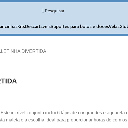
Pesquisar
ancinhas
Kits
Descartáveis
Suportes para bolos e doces
Velas
Glo
LETINHA DIVERTIDA
RTIDA
Este incrível conjunto inclui 6 lápis de cor grandes e aquarela
ta maleta é a escolha ideal para proporcionar horas de com os f