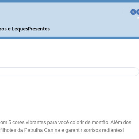
0
i
bos e Leques
Presentes
 com 5 cores vibrantes para você colorir de montão. Além dos
ilhotes da Patrulha Canina e garantir sorrisos radiantes!