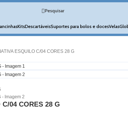
Pesquisar
ancinhas
Kits
Descartáveis
Suportes para bolos e doces
Velas
Glo
ATIVA ESQUILO C/04 CORES 28 G
 C/04 CORES 28 G