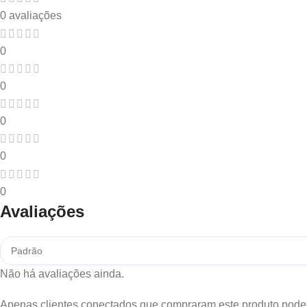
0 avaliações
0
0
0
0
0
Avaliações
Não há avaliações ainda.
Apenas clientes conectados que compraram este produto pode